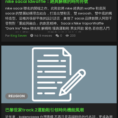
nike sacai ldwaffle：經典解構的時尚符號
nike sacai 聯名的開端之作。此鞋款將 nike 經典的 waffle 鞋底與
sacai 的雙層結構理念結合，打造出雙鞋舌、雙 swoosh、雙中底的獨
特造型。這種誇張卻平衡的設計語言，象徵了 sacai 品牌創辦人阿部千
登勢對「重組與融合」的創意精神。 Sacai x Nike VaporWaffle
“Dark lris” Nike 聯名鞋 解構鞋 慢跑運動鞋 男女同款 紫色 若你想入門
sacai 聯名系列，ldwaffle 是不容錯過的經典之選。 nike sacai
Por
King Seven
há 9 meses
0
233
vaporwaffle：未來感與運動性能兼具 延續 ldwaffle 的雙層美學，
sacai x nike vaporwaffle 將跑鞋科技再升級。vaporwaffle 採用
VaporFly 鞋底科技，提供更優異的避震與推進力，同時保留 sacai 招
牌的雙中底與重疊鞋跟設計，讓整體更具未來感。其中最受矚目的配色
之一「Sacai x Nike VaporWaffle ‘Dark...
RELIGION
巴黎世家track.2運動鞋引領時尚機能風潮
近年來，balenciaga 台灣專櫃 不再只是高端時尚的代名詞，更成為潮