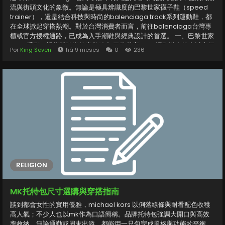
流與街頭文化的象徵。無論是極具辨識度的巴黎世家襪子鞋（speed
trainer），還是結合科技與時尚的balenciaga track系列運動鞋，都
在全球掀起穿搭熱潮。對於台灣消費者而言，前往balenciaga台灣專
櫃或官方授權通路，已成為入手潮鞋與經典設計的首選。 一、巴黎世家
track系列：機能與時尚的完美結合 巴黎世家track運動鞋自推出以來便
Por
King Seven
há 9 meses
0
236
以其多層次結構與科技感設計深受喜愛。鞋體以網布與TPU材質打造，
兼具透氣與支撐性。延續這一設計語言的balenciaga track.2更進一
步強化細節，鞋面線條更繁複立體，整體視覺更具未來感，無論搭配街
頭休閒風或高端運動風都能完美融合。 特別是這款【專櫃同款】
BALENCIAGA巴黎世家TRACK.2休閒運動鞋 男女同款，男女同款設計打
破性別界線，成為時尚愛好者的共同語言。其舒適鞋底與穩定支撐性
能，不僅適合日常出行，更是時尚造型的核心亮點。 二、巴黎世家襪子
鞋：簡約中的未來感...
RELIGION
MK托特包尺寸選購與穿搭指南
談到都會女性的實用優雅，michael kors 以俐落線條與耐看配色收穫
高人氣；不少人也以mk作為口語簡稱。品牌托特包強調大開口與高效
率收納，無論通勤或周末出遊，都能用一只包完成風格與功能的平衡。