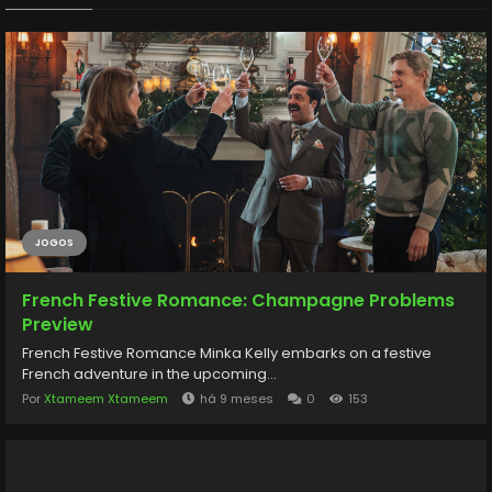
RELX通用性 對於已經使用 SP2S一代煙彈 的用戶，【LANA主機】一代
通用主機 |...
JOGOS
French Festive Romance: Champagne Problems
Preview
French Festive Romance Minka Kelly embarks on a festive
French adventure in the upcoming...
Por
Xtameem Xtameem
há 9 meses
0
153