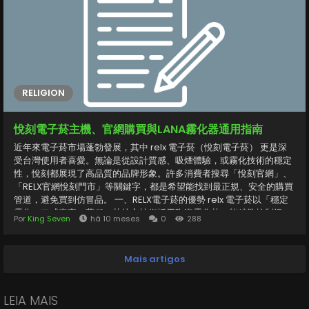
街頭Oversized風潮延燒之下，balenciaga 3xl...
RELIGION
悅刻電子菸主機、官網購買與LANA霧化器通用指南
近年來電子菸市場蓬勃發展，其中 relx 電子菸（悅刻電子菸） 更是深
受台灣使用者喜愛。無論是從設計質感、吸煙體驗，或霧化技術的穩定
性，悅刻都展現了高品質的品牌形象。許多消費者搜尋「悅刻官網」、
「RELX官網悅刻門市」等關鍵字，都是希望能找到最正規、安全的購買
管道，避免買到仿冒品。 一、RELX電子菸的優勢 relx 電子菸以「穩定
霧化、口感真實」著稱。其核心技術採用陶瓷霧化芯，能精準控制溫
Por
King Seven
há 10 meses
0
288
度，避免焦味與漏油問題。多款煙彈口味如經典煙草、冰爽薄荷、水蜜
桃、葡萄冰等，滿足不同口味偏好。此外，RELX主機外型簡約，重量輕
巧，攜帶方便，成為許多上班族與旅人愛用的隨身電子霧化器。 二、悅
Mais artigos
刻官網與門市購買建議 建議消費者前往 悅刻官網 或授權 RELX門市 購買
主機與煙彈，確保產品為原廠正品。台灣不少地區已有悅刻專櫃與合作
經銷點，方便試吸與售後維修。 悅刻門市同時，RELX官網提供新品上市
LEIA MAIS
資訊與限量優惠，是掌握市場最新動態的重要來源。 三、LANA主機與