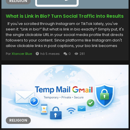
RELIGION
What is Link in Bio? Turn Social Traffic into Results
If you've scrolled through Instagram or TikTok lately, you've
seen it: “Link in bio!” But what is link in bio exactly? Simply put, it's
the single clickable URL in your social media profile that directs
followers to your content. Since platforms like Instagram don't
allow clickable links in post captions, your bio link becomes
your most valuable digital real estate. From Simple URL to
Por
Xtancer Blue
há 5 meses
0
281
Conversion Hub The answer to "what is link in bio" has evolved
significantly....
RELIGION