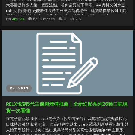
大容量是許多人第一個關注點。若你需要裝下筆電、A4資料夾與水壺，
mk 大 托 特 包 更能勝任長時間外出與商務場合，建議選擇帶拉鏈主隔
層與加厚肩帶的款式，肩背時更穩定、減壓也更明顯。 同時，michael
Por
Abv 134
há 10 meses
0
216
kors 托 特 包 在內裡分隔上做得相當細膩：卡片夾層、拉鏈袋與磁扣輔
助，能把手機、鑰匙與票卡分門別類。選購時留意包身材質（塗層帆
布、粒面皮革或Saffiano皮），材質將影響挺度、耐刮性與保養頻率。
日常輕量出行或身形嬌小者，可考慮 mk 小 托 特 包。此類尺寸更適合
長夾、折疊傘與隨身化妝品，視覺比例也更易於搭配短版西裝外套、直
筒牛仔與樂福鞋，營造俐落而不失柔和的日常氣質。 值得關注的單品是
【新款6色】Michael Kors Mirella 小號托特包 時尚購物袋 單肩斜挎手
提包。Mirella...
RELIGION
RELX悅刻5代主機與煙彈推薦｜全新幻影系列26種口味現
貨一次看懂
在電子霧化領域中，relx電子菸（悅刻電子菸）以其穩定品質與多樣化
口味持續引領市場潮流。 自品牌創立以來，relx 憑藉創新的霧化技術與
人體工學設計，成功打造出兼具時尚外型與高性能體驗的relx 主機系