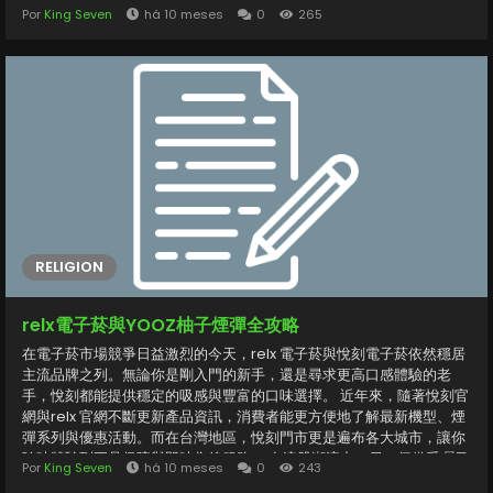
中，品牌熱銷的【限時特價】BALENCIAGA巴黎世家PARIS EXPLORER
Por
King Seven
há 10 meses
0
265
尼龍雙肩包大容量學生書包後背包 男女同款 格外受到矚目。這款後背
包以高密度尼龍材質打造，結合品牌經典的極簡字樣logo與俐落線條，
呈現出低調奢華的風格。大容量設計可輕鬆收納筆電、文件與日常用
品，無論是通勤、旅行還是學生日常使用都十分合適。此款包包不僅男
女同款，更以輕量、耐磨與舒適背負感聞名，是實用與時尚兼具的代
表。 對於喜愛街頭穿搭的時尚愛好者來說，balenciaga 腰包也是不可
錯過的單品。以柔軟皮革或耐磨尼龍材質製成，腰包可斜背或繫於腰
間，靈活搭配不同風格服飾，展現休閒中帶點叛逆的潮流態度。而若想
兼顧功能性與收納空間，balenciaga...
RELIGION
relx電子菸與YOOZ柚子煙彈全攻略
在電子菸市場競爭日益激烈的今天，relx 電子菸與悅刻電子菸依然穩居
主流品牌之列。無論你是剛入門的新手，還是尋求更高口感體驗的老
手，悅刻都能提供穩定的吸感與豐富的口味選擇。 近年來，隨著悅刻官
網與relx 官網不斷更新產品資訊，消費者能更方便地了解最新機型、煙
彈系列與優惠活動。而在台灣地區，悅刻門市更是遍布各大城市，讓你
隨時體驗到正品保障與即時售後服務。 在這股潮流中，另一個備受矚目
Por
King Seven
há 10 meses
0
243
的品牌便是 【YOOZ柚子煙彈】21種口味可選 4顆裝 現貨秒發。它主打