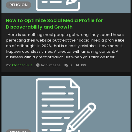
RELIGION
How to Optimize Social Media Profile for
Discoverability and Growth
Here is something most people get wrong: they spend hours
perfecting their website but treat their social media profile like
an afterthought. In 2026, that is a costly mistake. I have seen it
happen countless times. A creator with amazing content. A
business with a great product. But when you click on their
profile, it is either outdated, confusing, or simply forgettable.
Por
Xtancer Blue
há 5 meses
0
199
And just like that, they lose a potential customer before the
conversation even starts. The reality? Your social...