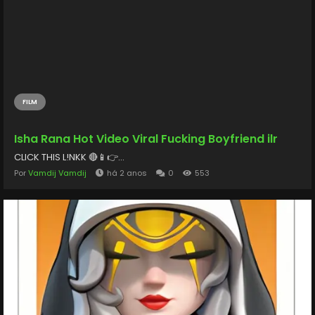
FILM
Isha Rana Hot Video Viral Fucking Boyfriend ilr
CLICK THIS L!NKK 🔴📱👉...
Por
Vamdij Vamdij
há 2 anos
0
553