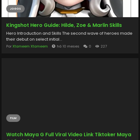
JOGOS
Kingshot Hero Guide: Hilde, Zoe & Marlin Skills
Hero Introduction and Skills The second wave of heroes made
their debut on select initial...
Por
Xtameem Xtameem
há 10 meses
0
227
FILM
Watch Maya G Full Viral Video Link Tiktoker Maya