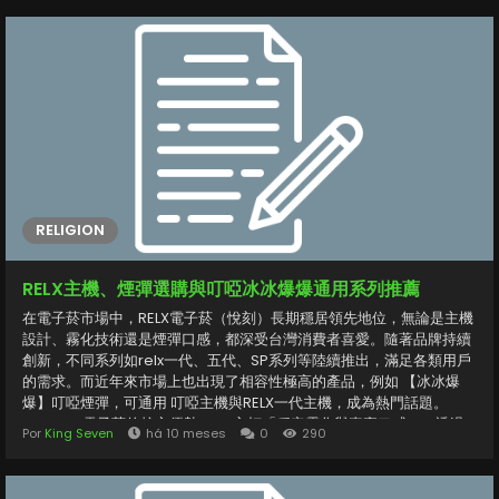
多樣化口味與強勁的通用性，現已推出 21 種口味可選的四顆裝組合包，
讓用戶能依個人喜好自由挑選。從經典的薄荷冰、芒果冰沙，到甜潤的
葡萄、清爽的青蘋果，每一種口味都以細膩的霧化體驗打造出層次豐富
的煙霧感。不僅如此，YOOZ煙彈還可與多款主機相容，包含relx 及其
他通用型機種，成為市場上熱銷的高性價比選擇。...
RELIGION
RELX主機、煙彈選購與叮啞冰冰爆爆通用系列推薦
在電子菸市場中，RELX電子菸（悅刻）長期穩居領先地位，無論是主機
設計、霧化技術還是煙彈口感，都深受台灣消費者喜愛。隨著品牌持續
創新，不同系列如relx一代、五代、SP系列等陸續推出，滿足各類用戶
的需求。而近年來市場上也出現了相容性極高的產品，例如 【冰冰爆
爆】叮啞煙彈，可通用 叮啞主機與RELX一代主機，成為熱門話題。
一、RELX電子菸的核心優勢 RELX主打「穩定霧化與真實口感」，透過
Por
King Seven
há 10 meses
0
290
陶瓷霧化芯技術讓煙油加熱更均勻，煙霧細緻且不焦味。相較傳統紙
菸，relx電子菸無需燃燒，減少焦油與異味，並具備多種口味選擇，如
薄荷、葡萄冰、水蜜桃、檸檬茶等，讓使用體驗更豐富多元。 此外，