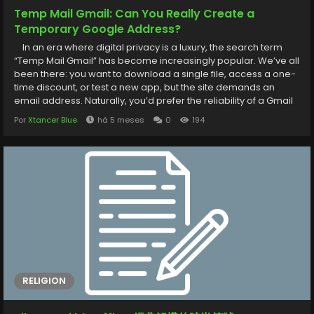
Temp Mail Gmail: Can You Really Create a
Temporary Google Address?
In an era where digital privacy is a luxury, the search term
“Temp Mail Gmail” has become increasingly popular. We’ve all
been there: you want to download a single file, access a one-
time discount, or test a new app, but the site demands an
email address. Naturally, you’d prefer the reliability of a Gmail
account without the baggage of lifelong spam. The Hard
Por
Xtancer Blue
há 5 meses
0
194
Truth: Does a Temporary Gmail Exist? To put it simply: No.
Google does not offer an...
RELIGION