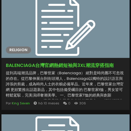
relx 主機 外觀時尚，採用磁吸結構設計，插拔方便且不易漏油，是許多
新手入門電子菸的首選。 二、RELX煙彈系列介紹 relx 煙彈 分為多個系
列，如經典款、無尼古丁款、冰爽系列等。不同煙彈在霧化濃度、吸阻
與香氣表現上略有差異，使用者可依自身口味喜好選擇。RELX官網亦提
供最新口味更新與產品搭配建議，幫助消費者找到最合適的組合。 三、
冰冰爆爆叮啞煙彈：通用型新選擇...
RELIGION
BALENCIAGA台灣官網熱銷短袖與3XL潮流穿搭指南
提到高端潮流品牌，巴黎世家（Balenciaga） 絕對是時尚圈不可忽視
的存在。從巴黎伸展台到街頭潮人，Balenciaga以獨特的設計語言與
誇張的剪裁，成為時尚人士的衣櫥必備單品。近年來，巴黎世家台灣官
網 更頻繁推出話題新品，其中包括備受矚目的 巴黎世家t恤，男女皆可
輕鬆駕馭，完美演繹奢潮美學。 一、巴黎世家T恤的經典與創新
balenciaga t shirt 一直是品牌中最具代表性的單品之一。設計師將街
Por
King Seven
há 10 meses
0
306
頭文化與高端時尚完美融合，打造出極具辨識度的潮流語彙。 此次推出
的【新品上架】BALENCIAGA巴黎世家模糊漸變小LOGO字母短袖T恤
男女同款，以柔和漸層色彩搭配簡約LOGO設計，低調卻不失個性。採
用高磅數純棉布料，觸感舒適、版型挺拔，不論單穿或內搭外套，都能
展現俐落層次感。 二、Balenciaga 3XL寬鬆版型成為新焦點 在Y2K與