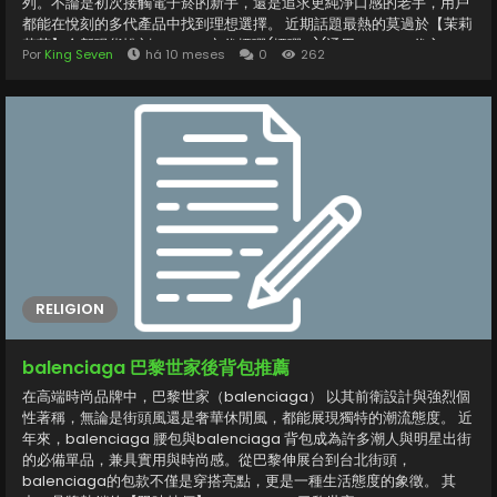
列。不論是初次接觸電子菸的新手，還是追求更純淨口感的老手，用戶
都能在悅刻的多代產品中找到理想選擇。 近期話題最熱的莫過於【茉莉
花茶】全新現貨悅刻infinity 2六代煙彈(煙彈x1)(通用Relx 4, 5代主
Por
King Seven
há 10 meses
0
262
機)，這款新品一經推出便深受市場關注。煙彈以天然茉莉花萃取香氣
結合絲滑煙霧，吸入時清新芬芳、餘韻悠長，完美還原午後茶香的淡雅
氣息。不僅如此，該款煙彈可通用 relx 4代與5代主機，兼具靈活性與
便利性，讓使用者能自由更換口味、體驗多樣風格。 對於注重吸感穩定
與口味層次的用戶而言，relx六代煙彈採用升級版霧化芯結構，能有效
避免滲漏與焦味問題，並確保煙霧濃郁綿密。其封裝設計更加密閉衛
生，讓每一顆煙彈在開封前都能保持最佳狀態。此外，茉莉花茶款屬於
清新淡口系列，非常適合喜愛自然口感、不偏甜的使用者，是炎炎夏日
的完美選擇。...
RELIGION
balenciaga 巴黎世家後背包推薦
在高端時尚品牌中，巴黎世家（balenciaga） 以其前衛設計與強烈個
性著稱，無論是街頭風還是奢華休閒風，都能展現獨特的潮流態度。 近
年來，balenciaga 腰包與balenciaga 背包成為許多潮人與明星出街
的必備單品，兼具實用與時尚感。從巴黎伸展台到台北街頭，
balenciaga的包款不僅是穿搭亮點，更是一種生活態度的象徵。 其