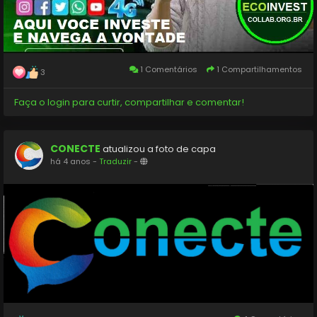
obs o Acesso é Exclusivo para membros, Ativos...
Conecte se ao MULTIVERSO e navegue a vontade.
1 Comentários
1 Compartilhamentos
3
Vem com a Gente e tenha acesso a Internet sem
Faça o login para curtir, compartilhar e comentar!
limite;
Adesão apenas 10 reais !
CONECTE
atualizou a foto de capa
Venha experimentar
há 4 anos
-
Traduzir
-
(11) 956-979-408
#ecoinvest
#ecoville
#ecopark
#internet
#conecte