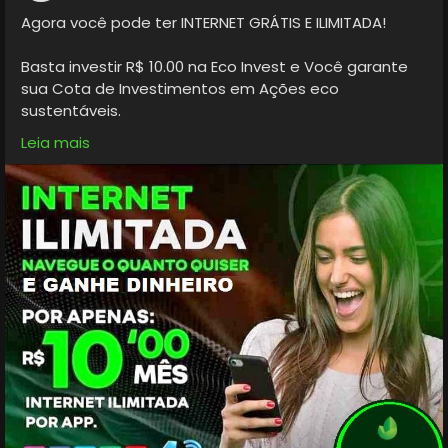
Agora você pode ter INTERNET GRÁTIS E ILIMITADA!
Basta investir R$ 10.00 na Eco Invest e Você garante
sua Cota de Investimentos em Ações eco
sustentáveis.
Leia mais
Ou seja você *Investe* o seu dinheiro em *Ações
Verdes* , *Garante* o seu *Futuro* , *Preservar* a
*Natureza* e ainda na *Navega Vontade..*
Lembrando que Você pode resgatar o valor investido
a qualquer momento. ou seja tudo de bom né... Vem
investir no seu futuro e Navegar a vontade... Qualquer
dúvida entre em contato... gratidão
https://redecolaborativa.club/produtos_ver.php?
ecoinvest10__Eco_Invest
Teste grátis venha experimentar a melhor internet via
MultiVerso Collab !