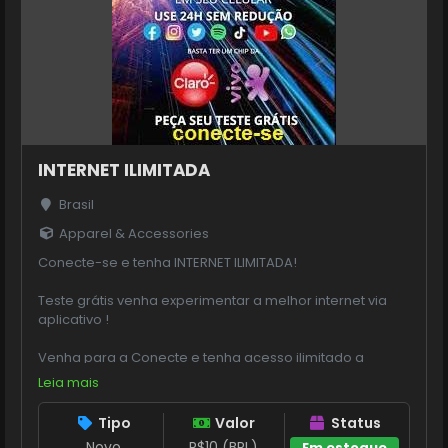
INTERNET ILIMITADA
Brasil
Apparel & Accessories
Conecte-se e tenha INTERNET ILIMITADA!
Teste grátis venha experimentar a melhor internet via
aplicativo !
Venha para a Conecte e tenha acesso ilimitado a
internet!
Leia mais
Venha experimentar
Tipo
Valor
Status
(11) 956-979-408
Novo
R$10 (BRL)
Em estoque