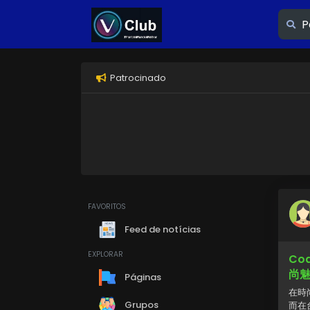
Patrocinado
FAVORITOS
Feed de notícias
EXPLORAR
Co
尚
Páginas
在時
Grupos
而在