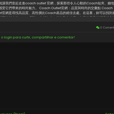
就讓我們壹起走進coach outlet 官網，探索那些令人心動的Coach短夾、錢
感受它們帶來的時尚魅力。 Coach Outlet官網：品質與時尚的交彙點 Coach
tlet官網是尋找高品質、高性價比Coach産品的絕佳去處。在這裏，妳可以找到
與新款並存的Coach配飾，包括短夾、錢包和卡夾等。每壹件産品都經過精心
確保品質卓越，同時價格也更加親民，讓妳輕松擁有Coach的時尚魅力。 Coa
簡約而不失格調 coach 短夾以其簡約的設計風格，展現了品牌對時尚的獨特
0 Coment
是經典的皮質短夾，還是時尚的帆布款式，都能完美匹配妳的各種穿搭風格。
h...
 o login para curtir, compartilhar e comentar!