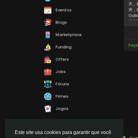
天，
夾，
Eventos
Ou
經典
Blogs
選，
夾：
Marketplace
無論
Coac
Faça
Funding
Offers
Jobs
Fóruns
Filmes
Jogos
Este site usa cookies para garantir que você