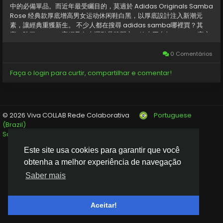
中的必備單品。而近年最受矚目的，莫過於 Adidas Originals Samba
Rose 经典款厚底增高男女运动休闲鞋白黑，以厚底設計注入新潮元
素，讓經典重獲新生。 不少人都在搜尋 adidas samba哪裡買？其
實，除了 adidas 官網及各大運動品牌門市，線上平台如 adidas 官方
商城、潮流選物店及知名代購店家都是選購的熱門管道。但要注意的
是，市面上假貨眾多，務必認明正規授權經銷商，才不會買到仿品，影
0 Comentários
響穿著體驗。 對於許多喜愛復古街頭風的人來說，Samba Rose 的厚
底增高設計讓經典鞋款更具時尚感，不論搭配牛仔褲、運動褲還是寬褲
Faça o login para curtir, compartilhar e comentar!
都能駕馭。許多歐美時尚博主也常分享adidas samba...
© 2026 Viva COLLAB Rede Colaborativa
Portuguese
(Brazil)
Sobre
Termos
Privacidade
Fale conosco
Diretório
Este site usa cookies para garantir que você
obtenha a melhor experiência de navegação
Saber mais
Aceitar!